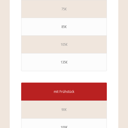
75€
85€
105€
135€
mit Frühstück
90€
100€